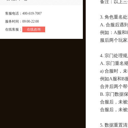
备注：以上三
客服电话：400-619-7007
3. 角色重名
服务时间：09:00-22:00
A. 合服后
在线客服：
在线咨询
例如：A服和
服后两个玩家名
4. 宗门处理
A. 宗门重名
a) 合服时
例如A服和B
合并后两个帮会
B. 宗门数据
合服后，未被
合服后，未被
5. 数据重置