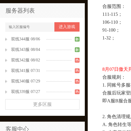
合服范围：
服务器列表
111-115
；
106-110
；
进入游戏
91-100
；
1-32
；
双线344服 08/06
双线343服 08/04
双线342服 08/02
8月07日傲
双线341服 07/31
合服规则：
双线340服 07/29
1. 同账号
双线339服 07/27
合服后玩家登
即A服B服合
更多区服
2. 角色清理
A. 角色转
客服中心