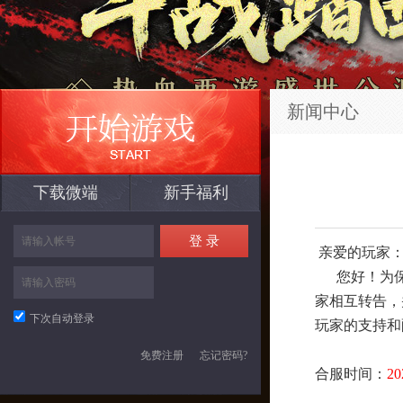
新闻中心
下载微端
新手福利
亲爱的玩家
您好！为保
家相互转告，
下次自动登录
玩家的支持和
免费注册
忘记密码?
合服时间：
20