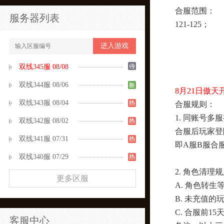
合服范围：
服务器列表
121-125
；
进入游戏
双线345服 08/08
双线344服 08/06
8月21日傲
双线343服 08/04
合服规则：
1. 同账号
双线342服 08/02
合服后玩家登
双线341服 07/31
即A服B服合
双线340服 07/29
2. 角色清理
更多区服
A. 角色转
B. 未充值的
C. 合服前1
客服中心