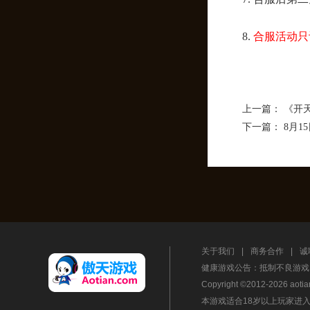
8.
合服活动只
上一篇：
《开天
下一篇：
8月1
关于我们
|
商务合作
|
诚
健康游戏公告：抵制不良游戏 
Copyright ©2012-
2026 ao
本游戏适合18岁以上玩家进