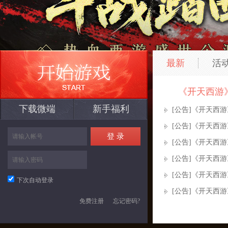
最新
活
《开天西游
下载微端
新手福利
[公告]
《开天西游
[公告]
《开天西游
[公告]
《开天西游
[公告]
《开天西游
[公告]
《开天西游
下次自动登录
[公告]
《开天西游
免费注册
忘记密码?