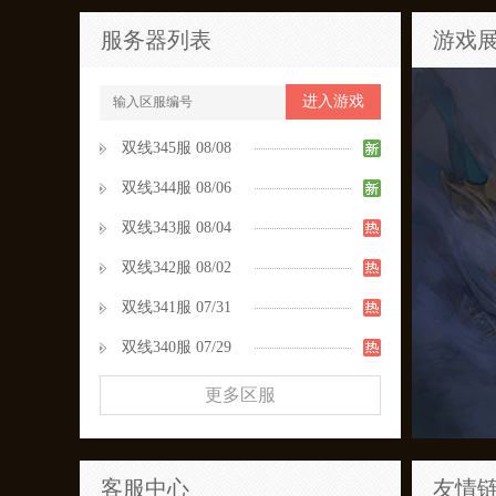
服务器列表
游戏
进入游戏
双线345服 08/08
双线344服 08/06
双线343服 08/04
双线342服 08/02
双线341服 07/31
双线340服 07/29
更多区服
客服中心
友情