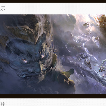
展示
链接