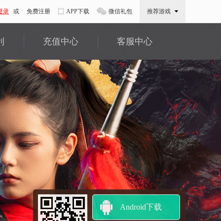
登录
或
免费注册
APP下载
微信礼包
推荐游戏
利
充值中心
客服中心
Android下载