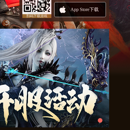
App Store下载
扫码下载游戏