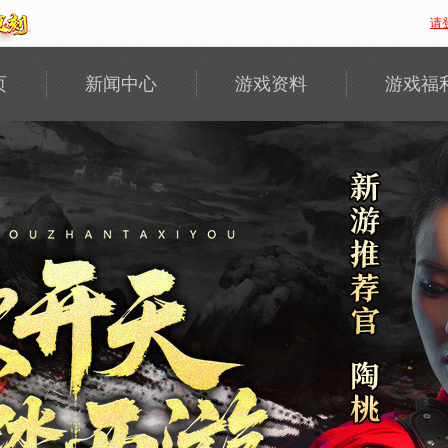
请
页
新闻中心
游戏资料
游戏福