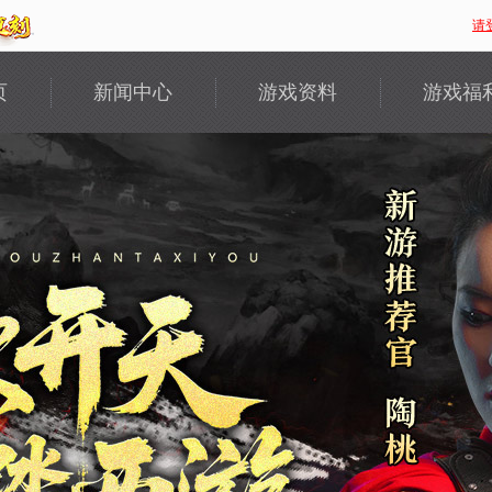
请
页
新闻中心
游戏资料
游戏福