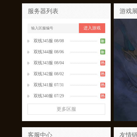
服务器列表
游戏
进入游戏
双线345服 08/08
双线344服 08/06
双线343服 08/04
双线342服 08/02
双线341服 07/31
双线340服 07/29
更多区服
客服中心
友情